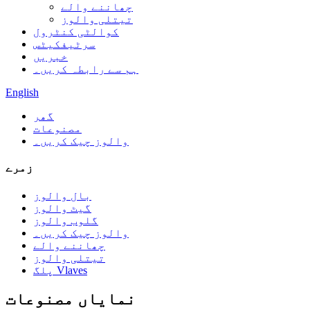
چھاننے والے
تیتلی والوز
کوالٹی کنٹرول
سرٹیفکیٹس
خبریں
ہم سے رابطہ کریں۔
English
گھر
مصنوعات
والوز چیک کریں۔
زمرے
بال والوز
گیٹ والوز
گلوب والوز
والوز چیک کریں۔
چھاننے والے
تیتلی والوز
پلگ Vlaves
نمایاں مصنوعات