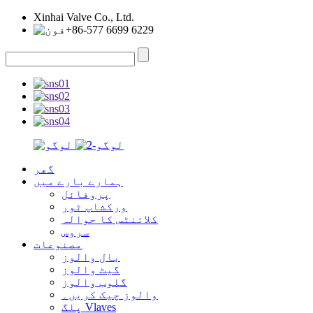
Xinhai Valve Co., Ltd.
+86-577 6699 6229
گھر
ہمارے بارے میں
پروفائل
ورکشاپ ٹور
کلائنٹس کا حوالہ
سروس
مصنوعات
بال والوز
گیٹ والوز
گلوب والوز
والوز چیک کریں۔
پلگ Vlaves