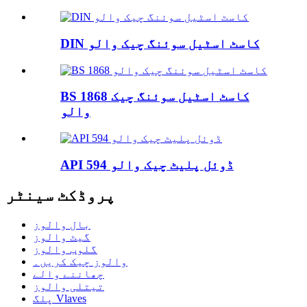
DIN کاسٹ اسٹیل سوئنگ چیک والو
BS 1868 کاسٹ اسٹیل سوئنگ چیک
والو
API 594 ڈوئل پلیٹ چیک والو
پروڈکٹ سینٹر
بال والوز
گیٹ والوز
گلوب والوز
والوز چیک کریں۔
چھاننے والے
تیتلی والوز
پلگ Vlaves