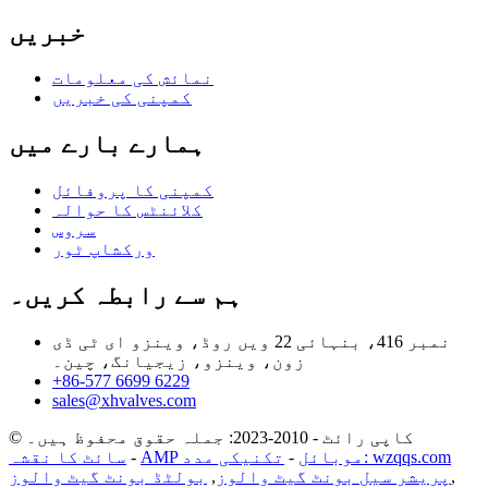
خبریں
نمائش کی معلومات
کمپنی کی خبریں
ہمارے بارے میں
کمپنی کا پروفائل
کلائنٹس کا حوالہ
سروس
ورکشاپ ٹور
ہم سے رابطہ کریں۔
نمبر 416، بنہائی 22 ویں روڈ، وینزو ای ٹی ڈی
زون، وینزو، زیجیانگ، چین۔
+86-577 6699 6229
sales@xhvalves.com
© کاپی رائٹ - 2010-2023: جملہ حقوق محفوظ ہیں۔
تکنیکی مدد: wzqqs.com
AMP موبائل
-
-
سائٹ کا نقشہ
,
پریشر سیل بونٹ گیٹ والوز
,
بولٹڈ بونٹ گیٹ والوز