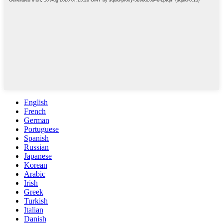
English
French
German
Portuguese
Spanish
Russian
Japanese
Korean
Arabic
Irish
Greek
Turkish
Italian
Danish