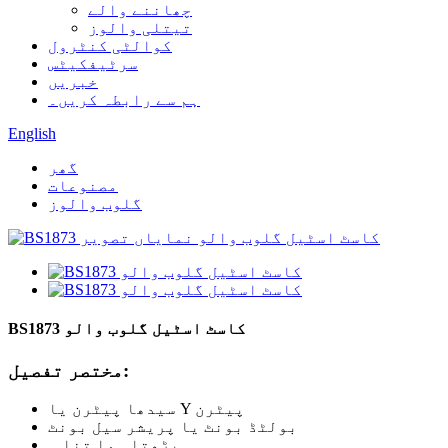
چھاننے والے
تیتلی والوز
کوالٹی کنٹرول
سرٹیفکیٹس
خبریں
ہم سے رابطہ کریں۔
English
گھر
مصنوعات
گلوب والوز
BS1873 کاسٹ اسٹیل گلوب والو
مختصر تفصیل:
سیدھا پیٹرن یا Y پیٹرن
بولٹڈ بونٹ یا پریشر سیل بونٹ
بڑھتا ہوا تنا ۔