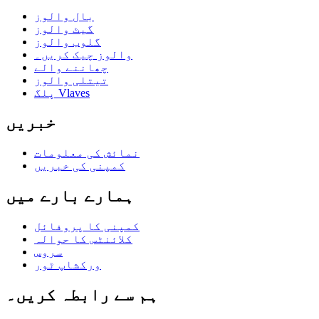
بال والوز
گیٹ والوز
گلوب والوز
والوز چیک کریں۔
چھاننے والے
تیتلی والوز
پلگ Vlaves
خبریں
نمائش کی معلومات
کمپنی کی خبریں
ہمارے بارے میں
کمپنی کا پروفائل
کلائنٹس کا حوالہ
سروس
ورکشاپ ٹور
ہم سے رابطہ کریں۔