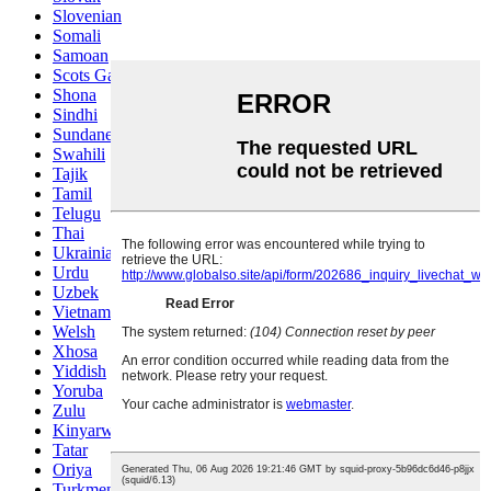
Slovenian
Somali
Samoan
Scots Gaelic
Shona
Sindhi
Sundanese
Swahili
Tajik
Tamil
Telugu
Thai
Ukrainian
Urdu
Uzbek
Vietnamese
Welsh
Xhosa
Yiddish
Yoruba
Zulu
Kinyarwanda
Tatar
Oriya
Turkmen