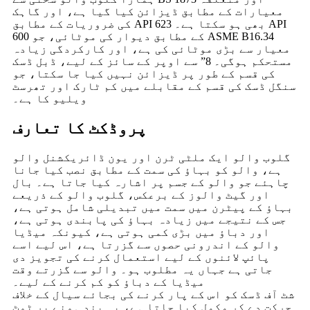
معیارات کے مطابق ڈیزائن کیا گیا ہے، اور گاہک
کی ضروریات کے مطابق API 623 بھی ہو سکتا ہے۔ API
600 کے مطابق دیوار کی موٹائی، جو ASME B16.34
معیار سے بڑی موٹائی کی ہے، اور کارکردگی زیادہ
مستحکم ہوگی۔ 8” سے اوپر کے سائز کے لیے، ڈبل ڈسک
کی قسم کے طور پر ڈیزائن نہیں کیا جا سکتا، جو
سنگل ڈسک کی قسم کے مقابلے میں کم ٹارک اور تھرسٹ
ویلیو کا ہے۔
پروڈکٹ کا تعارف
گلوب والو ایک ملٹی ٹرن اور یون ڈائریکشنل والو
ہے، والو کو بہاؤ کی سمت کے مطابق نصب کیا جانا
چاہئے جو والو کے جسم پر اشارہ کیا جاتا ہے۔ بال
اور گیٹ والوز کے برعکس، گلوب والو کے ذریعے
بہاؤ کے پیٹرن میں سمت میں تبدیلی شامل ہوتی ہے،
جس کے نتیجے میں زیادہ بہاؤ کی پابندی ہوتی ہے،
اور دباؤ میں بڑی کمی ہوتی ہے، کیونکہ میڈیا
والو کے اندرونی حصوں سے گزرتا ہے، اس لیے اسے
پائپ لائنوں کے لیے استعمال کرنے کی تجویز دی
جاتی ہے جہاں یہ مطلوب ہو۔ والو سے گزرتے وقت
میڈیا کے دباؤ کو کم کرنے کے لیے۔
شٹ آف ڈسک کو اس کے پار کرنے کی بجائے سیال کے خلاف
حرکت دے کر مکمل کیا جاتا ہے، یہ بند ہونے پر ٹوٹ