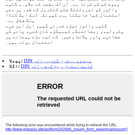
پھوٹ کو کم کرتا ہے۔ آن آف مقصد کے علاوہ، گلوب
والوز کو تھروٹلنگ فلو کنٹرول کے طور پر بھی
استعمال کیا جا سکتا ہے، کیونکہ ڈسک ایک کنڈا
پلگ شکل ہے۔
گلوب والوز تیل، قدرتی گیس، ایل این جی،
پٹرولیم، ریفائننگ، کیمیکل، کان کنی، پانی کی
صفائی، پاور پلانٹ وغیرہ کے لیے بڑے پیمانے پر
استعمال ہوتے ہیں۔
DIN سیدھے پیٹرن گلوب والو
پچھلا:
DIN کاسٹ اسٹیل ویج گیٹ والو
اگلا: