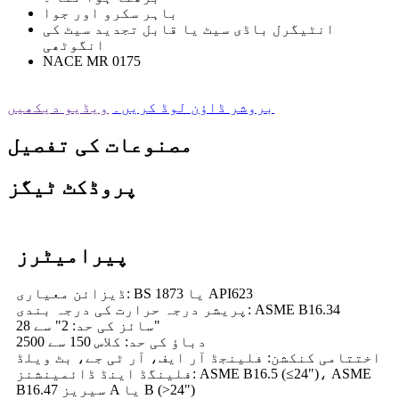
باہر سکرو اور جوا
انٹیگرل باڈی سیٹ یا قابل تجدید سیٹ کی
انگوٹھی
NACE MR 0175
بروشر ڈاؤن لوڈ کریں۔
ویڈیو دیکھیں
مصنوعات کی تفصیل
پروڈکٹ ٹیگز
پیرامیٹرز
ڈیزائن معیاری: BS 1873 یا API623
پریشر درجہ حرارت کی درجہ بندی: ASME B16.34
سائز کی حد: 2" سے 28"
دباؤ کی حد: کلاس 150 سے 2500
اختتامی کنکشن: فلینجڈ آر ایف، آر ٹی جے، بٹ ویلڈ
فلینگڈ اینڈ ڈائمینشنز: ASME B16.5 (≤24")، ASME
B16.47 سیریز A یا B (>24")