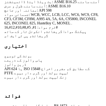
بٹ ویلڈ اینڈ ڈائمینشنز: ASME B16.25 آمنے سامنے
آمنے سامنے طول و عرض: ASME B16.10
معائنہ اور جانچ: API 598
جسمانی مواد: WCB, WCC, LCB, LCC, WC6, WC9, CF8,
CF3, CF3M, CF8M, A995 4A, 5A, 6A, C95800, INCONEL
625, INCONEL 825, Hastelloy C, MONEL۔
ٹرم مواد: 1#, 5#,8#,10#,12#,16#
پیکنگ مواد: گریفائٹ، انکونل تار کے ساتھ
گریفائٹ، پی ٹی ایف ای
اختیاری
بونٹ کی توسیع
پاس والوز کے ذریعے
ڈرین والوز
API 624 یا ISO 15848 کے مطابق کم مفرور اخراج
PTFE لیپت بولٹ اور گری دار میوے
زنک لیپت بولٹ اور گری دار میوے
فوائد
ہمارا گلوب والو سختی سے BS 1873 اور متعلقہ