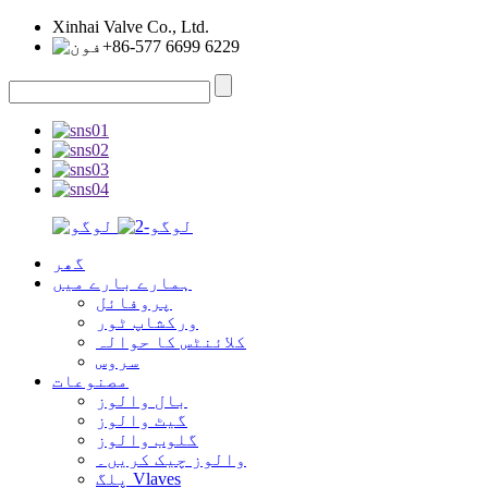
Xinhai Valve Co., Ltd.
+86-577 6699 6229
گھر
ہمارے بارے میں
پروفائل
ورکشاپ ٹور
کلائنٹس کا حوالہ
سروس
مصنوعات
بال والوز
گیٹ والوز
گلوب والوز
والوز چیک کریں۔
پلگ Vlaves