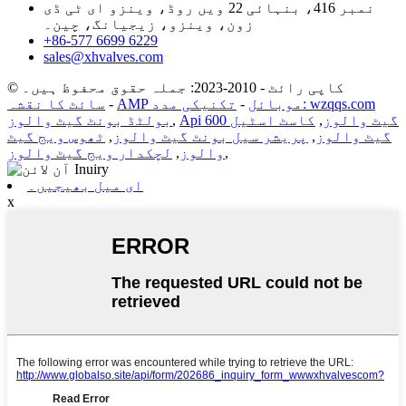
نمبر 416، بنہائی 22 ویں روڈ، وینزو ای ٹی ڈی
زون، وینزو، زیجیانگ، چین۔
+86-577 6699 6229
sales@xhvalves.com
© کاپی رائٹ - 2010-2023: جملہ حقوق محفوظ ہیں۔
تکنیکی مدد: wzqqs.com
AMP موبائل
-
-
سائٹ کا نقشہ
Api 600 گیٹ والوز
,
کاسٹ اسٹیل
,
بولٹڈ بونٹ گیٹ والوز
گیٹ والوز
,
پریشر سیل بونٹ گیٹ والوز
,
ٹھوس ویج گیٹ
,
والوز
,
لچکدار ویج گیٹ والوز
ای میل بھیجیں۔
x